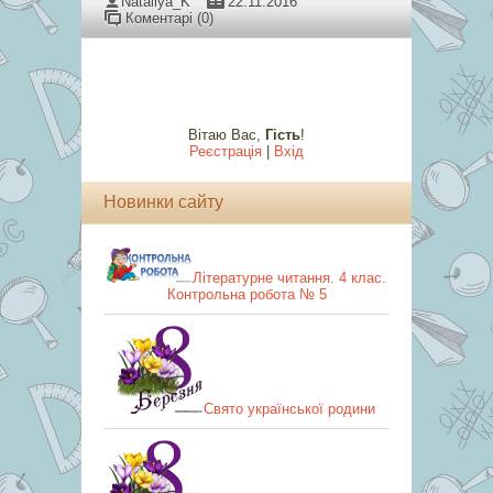
Nataliya_K
22.11.2016
Коментарі (0)
Вітаю Вас
,
Гість
!
Реєстрація
|
Вхід
Новинки сайту
Літературне читання. 4 клас.
Контрольна робота № 5
Свято української родини