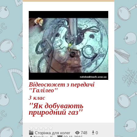
Відеосюжет з передачі
"Галілео"
3 клас
"Як добувають
природний газ"
Сторінка для колег
748
0