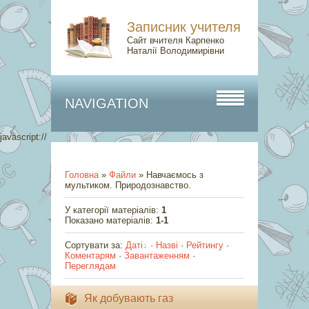
Записник учителя
Сайт вчителя Карпенко
Наталії Володимирівни
NAVIGATION
javascript://
Головна
»
Файли
» Навчаємось з
мультиком. Природознавство.
У категорії матеріалів
:
1
Показано матеріалів
:
1-1
Сортувати за
:
Даті
·
Назві
·
Рейтингу
·
Коментарям
·
Завантаженням
·
Переглядам
Як добувають газ