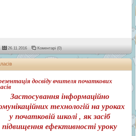
26.11.2016
Коментарі (0)
класів
езентація досвіду вчителя початкових
асів
Застосування інформаційно
омунікаційних технологій на уроках
у початковій школі , як засіб
підвищення ефективності уроку