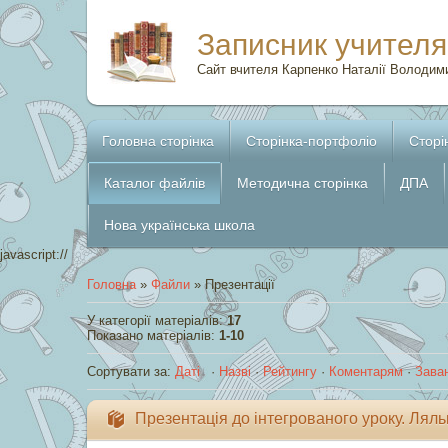
Записник учителя
Сайт вчителя Карпенко Наталії Володим
Головна сторінка
Сторінка-портфоліо
Сторі
Каталог файлів
Методична сторінка
ДПА
Нова українська школа
javascript://
Головна
»
Файли
» Презентації
У категорії матеріалів
:
17
Показано матеріалів
:
1-10
Сортувати за
:
Даті
·
Назві
·
Рейтингу
·
Коментарям
·
Зава
Презентація до інтегрованого уроку. Лял