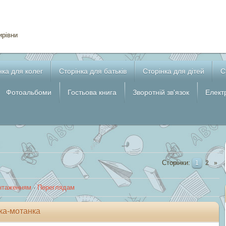
ирівни
нка для колег
Сторінка для батьків
Cторінка для дітей
С
Фотоальбоми
Гостьова книга
Зворотній зв'язок
Елект
Сторінки
:
1
2
»
нтаженням
·
Переглядам
ька-мотанка