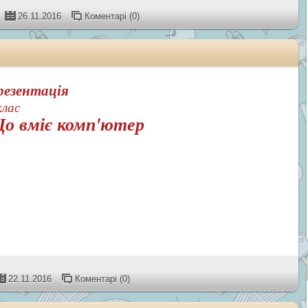
26.11.2016
Коментарі (0)
резентація
клас
о вміє комп'ютер
22.11.2016
Коментарі (0)