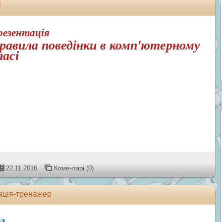
і
резентація
равила поведінки в комп'ютерному
ласі
22.11.2016
Коментарі (0)
ація-тренажер