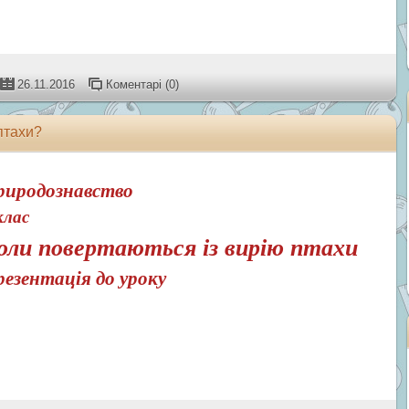
26.11.2016
Коментарі (0)
птахи?
риродознавство
клас
оли повертаються із вирію птахи
езентація до уроку