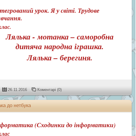
тегрований урок. Я у світі. Трудове
вчання.
клас.
Лялька - мотанка – саморобна
дитяча народна іграшка.
Лялька – берегиня.
26.11.2016
Коментарі (0)
ака до нетбука
нформатика (Сходинки до інформатики)
клас