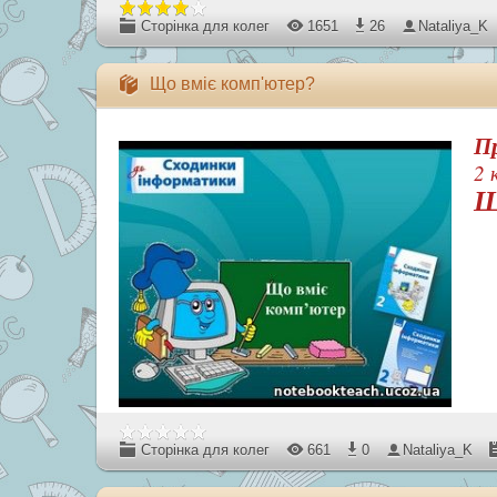
Сторінка для колег
1651
26
Nataliya_K
Що вміє комп'ютер?
П
2 
Щ
Сторінка для колег
661
0
Nataliya_K