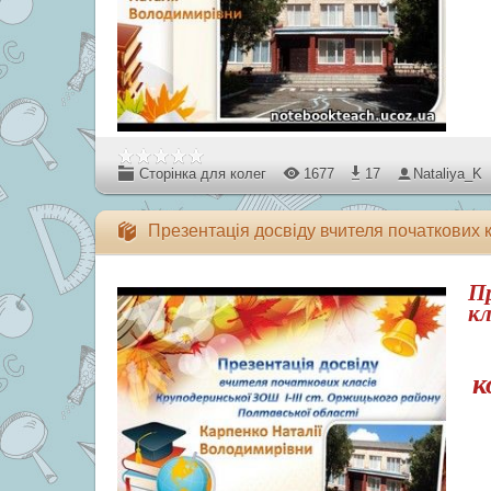
Сторінка для колег
1677
17
Nataliya_K
Презентація досвіду вчителя початкових 
Пр
кл
к