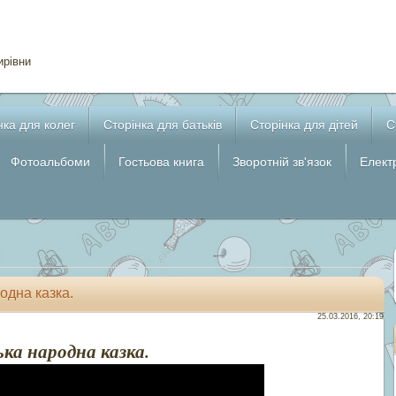
ирівни
нка для колег
Сторінка для батьків
Cторінка для дітей
С
Фотоальбоми
Гостьова книга
Зворотній зв'язок
Елект
одна казка.
25.03.2016, 20:19
ька народна казка.