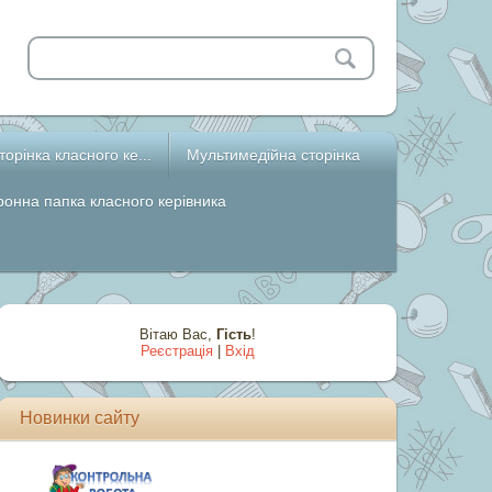
торінка класного ке...
Мультимедійна сторінка
ронна папка класного керівника
Вітаю Вас
,
Гість
!
Реєстрація
|
Вхід
Новинки сайту