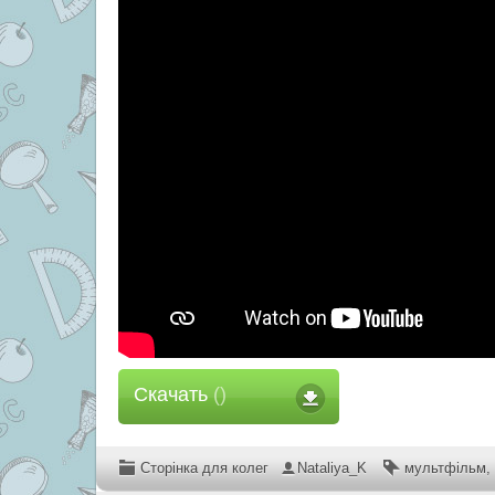
Скачать
()
Сторінка для колег
Nataliya_K
мультфільм
,