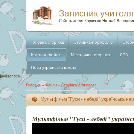
Записник учителя
Сайт вчителя Карпенко Наталії Володим
Головна сторінка
Сторінка-портфоліо
Сторі
Каталог файлів
Методична сторінка
ДПА
Нова українська школа
javascript://
Головна
»
Файли
»
Сторінка для колег
Мультфільм "Гуси - лебеді" українська нар
Мультфільм "Гуси - лебеді" українс