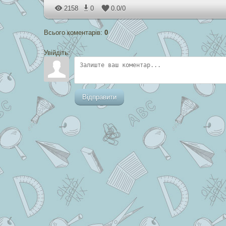
2158
0
0.0
/
0
Всього коментарів
:
0
Увійдіть:
Відправити