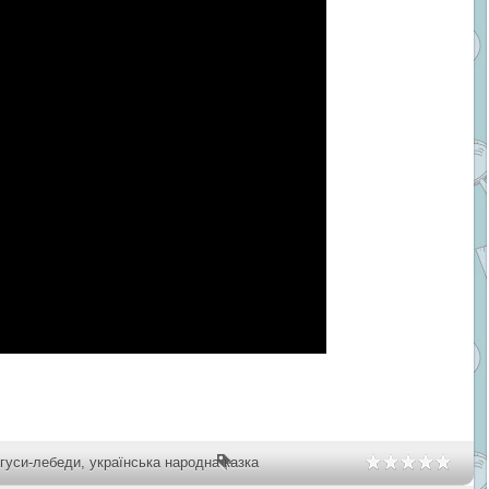
гуси-лебеди
,
українська народна казка