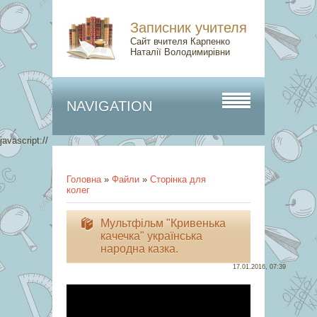
Записник учителя
Сайт вчителя Карпенко
Наталії Володимирівни
NAVIGATION
javascript://
Головна
»
Файли
»
Сторінка для
колег
Мультфільм "Кривенька
качечка" українська
народна казка.
17.01.2016, 07:39