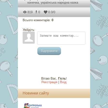
качечка
,
українська народна казка
819
0
0.0
/
0
Всього коментарів
:
0
Увійдіть:
Відправити
Вітаю Вас
,
Гість
!
Реєстрація
|
Вхід
Новинки сайту