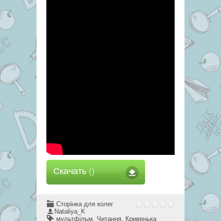
Скачать
()
Сторінка для колег
Nataliya_K
мультфільм
,
Читання
,
Кривенька