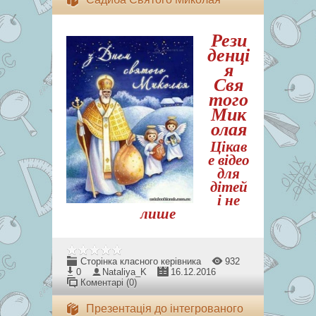
Рези
денці
я
Свя
того
Мик
олая
Цікав
е відео
для
дітей
і не
лише
Сторінка класного керівника
932
0
Nataliya_K
16.12.2016
Коментарі (0)
Презентація до інтегрованого