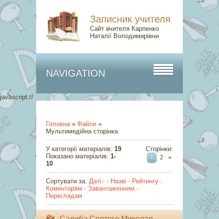
Записник учителя
Сайт вчителя Карпенко
Наталії Володимирівни
NAVIGATION
javascript://
Головна
»
Файли
»
Мультимедійна сторінка
У категорії матеріалів
:
19
Сторінки
:
Показано матеріалів
:
1-
1
2
»
10
Сортувати за
:
Даті
·
Назві
·
Рейтингу
·
Коментарям
·
Завантаженням
·
Переглядам
Садиба Святого Миколая