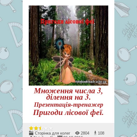
Множення числа 3,
ділення на 3.
Презентація-тренажер
Пригоди лісової феї.
Сторінка для колег
2804
108