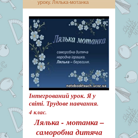
уроку. Лялька-мотанка
Інтегрований урок. Я у
світі. Трудове навчання.
4 клас.
Лялька - мотанка –
саморобна дитяча