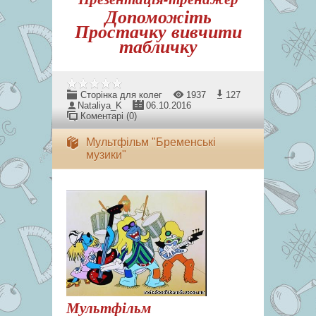
Допоможіть
Простачку вивчити
табличку
Сторінка для колег
1937
127
Nataliya_K
06.10.2016
Коментарі (0)
Мультфільм "Бременські
музики"
Мультфільм