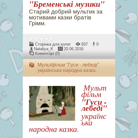
"Бременські музики"
Старий добрий мультик за
мотивами казки братів
Грімм.
Сторінка для колег
937
0
Nataliya_K
20.06.2016
Коментарі (0)
Мультфільм "Гуси - лебеді"
українська народна казка.
Мульт
фільм
"Гуси -
лебеді"
українс
ька
народна казка.