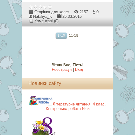
Сторінка для колег
2157
0
Nataliya_K
25.03.2016
Коментарі (0)
1-10
11-19
Вітаю Вас
,
Гість
!
Реєстрація
|
Вхід
Новинки сайту
Літературне читання. 4 клас.
Контрольна робота № 5