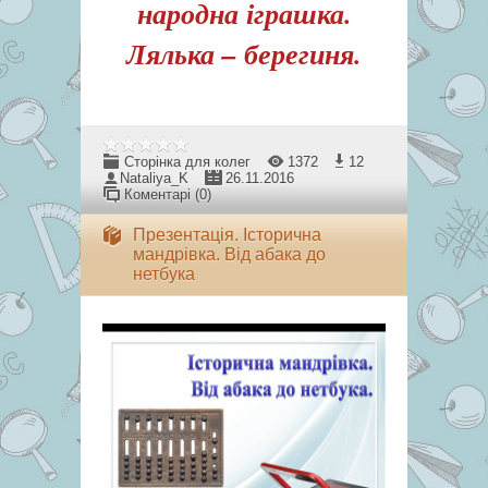
народна іграшка.
Лялька – берегиня.
Сторінка для колег
1372
12
Nataliya_K
26.11.2016
Коментарі (0)
Презентація. Історична
мандрівка. Від абака до
нетбука